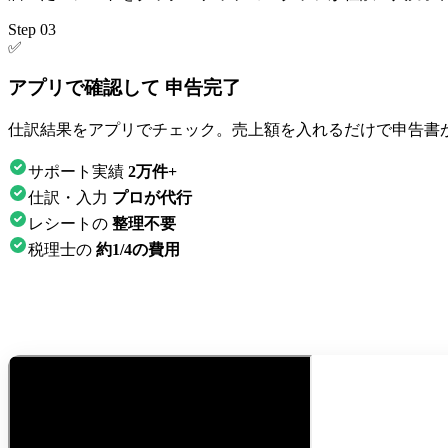
Step 03
✅
アプリで確認して 申告完了
仕訳結果をアプリでチェック。売上額を入れるだけで申告書
サポート実績
2万件+
仕訳・入力
プロが代行
レシートの
整理不要
税理士の
約1/4の費用